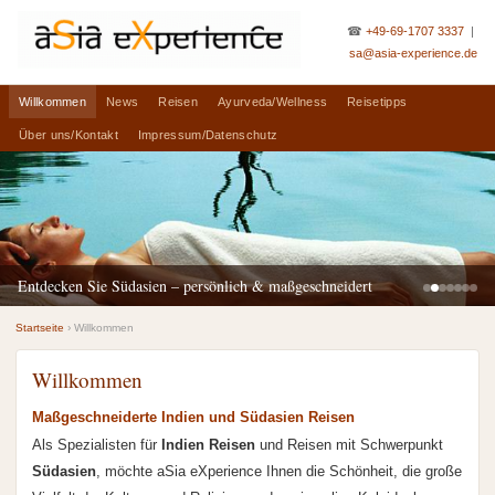
☎
+49-69-1707 3337
|
sa@asia-experience.de
Willkommen
News
Reisen
Ayurveda/Wellness
Reisetipps
Über uns/Kontakt
Impressum/Datenschutz
Entdecken Sie Südasien – persönlich & maßgeschneidert
Startseite
› Willkommen
Willkommen
Maßgeschneiderte Indien und Südasien Reisen
Als Spezialisten für
Indien Reisen
und Reisen mit Schwerpunkt
Südasien
, möchte aSia eXperience Ihnen die Schönheit, die große