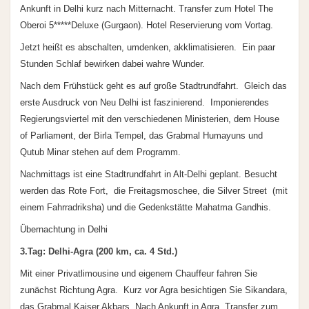
Ankunft in Delhi kurz nach Mitternacht. Transfer zum Hotel The
Oberoi 5*****Deluxe (Gurgaon). Hotel Reservierung vom Vortag.
Jetzt heißt es abschalten, umdenken, akklimatisieren. Ein paar
Stunden Schlaf bewirken dabei wahre Wunder.
Nach dem Frühstück geht es auf große Stadtrundfahrt. Gleich das
erste Ausdruck von Neu Delhi ist faszinierend. Imponierendes
Regierungsviertel mit den verschiedenen Ministerien, dem House
of Parliament, der Birla Tempel, das Grabmal Humayuns und
Qutub Minar stehen auf dem Programm.
Nachmittags ist eine Stadtrundfahrt in Alt-Delhi geplant. Besucht
werden das Rote Fort, die Freitagsmoschee, die Silver Street (mit
einem Fahrradriksha) und die Gedenkstätte Mahatma Gandhis.
Übernachtung in Delhi
3.Tag: Delhi-Agra (200 km, ca. 4 Std.)
Mit einer Privatlimousine und eigenem Chauffeur fahren Sie
zunächst Richtung Agra. Kurz vor Agra besichtigen Sie Sikandara,
das Grabmal Kaiser Akbars. Nach Ankunft in Agra, Transfer zum