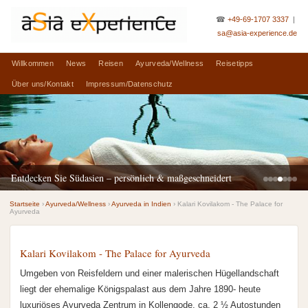
☎
+49-69-1707 3337
|
sa@asia-experience.de
Willkommen
News
Reisen
Ayurveda/Wellness
Reisetipps
Über uns/Kontakt
Impressum/Datenschutz
Entdecken Sie Südasien – persönlich & maßgeschneidert
Startseite
›
Ayurveda/Wellness
›
Ayurveda in Indien
› Kalari Kovilakom - The Palace for
Ayurveda
Kalari Kovilakom - The Palace for Ayurveda
Umgeben von Reisfeldern und einer malerischen Hügellandschaft
liegt der ehemalige Königspalast aus dem Jahre 1890- heute
luxuriöses Ayurveda Zentrum in Kollengode, ca. 2 ½ Autostunden