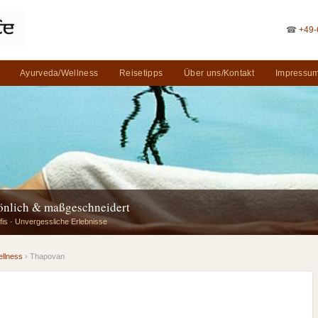
☎
+49-
Ayurveda/Wellness
Reisetipps
Über uns/Kontakt
Impressum
sönlich & maßgeschneidert
fis · Unvergessliche Erlebnisse
llness
› Thapovan