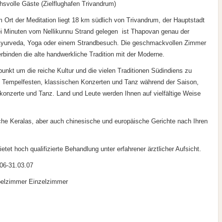
uchsvolle Gäste (Zielflughafen Trivandrum)
Ort der Meditation liegt 18 km südlich von Trivandrum, der Hauptstadt
ei Minuten vom Nellikunnu Strand gelegen  ist Thapovan genau der
 Ayurveda, Yoga oder einem Strandbesuch. Die geschmackvollen Zimmer
verbinden die alte handwerkliche Tradition mit der Moderne.
unkt um die reiche Kultur und die vielen Traditionen Südindiens zu
Tempelfesten, klassischen Konzerten und Tanz während der Saison,
konzerte und Tanz. Land und Leute werden Ihnen auf vielfältige Weise
che Keralas, aber auch chinesische und europäische Gerichte nach Ihren
et hoch qualifizierte Behandlung unter erfahrener ärztlicher Aufsicht.
.06-31.03.07
elzimmer Einzelzimmer