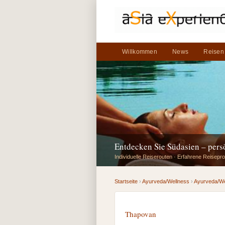
Willkommen
News
Reisen
Entdecken Sie Südasien – per
Individuelle Reiserouten · Erfahrene Reisepro
Startseite
›
Ayurveda/Wellness
›
Ayurveda/We
Thapovan