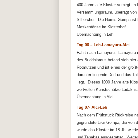
400 Jahre alte Kloster verbirgt i
Versammlungsraum, überragt von ei
Silberchor. Die Hemis Gompa ist be
Maskentänze im Klosterhof.
Übernachtung in Leh
Tag 06 – Leh-Lamayuru-Alci
Fahrt nach Lamayuru. Lamayuru ist
des Buddhismus befand sich hier e
Rotmützen und ist eines der größ
darunter liegende Dorf und das Ta
liegt. Dieses 1000 Jahre alte Klos
wertvollen Kunstschätze Ladakhs.
Übernachtung in Alci
Tag 07- Alci-Leh
Nach dem Frühstück Rückreise na
gegründete Likir Gompa, die von
wurde das Kloster im 18.Jh. wiede
und Tanakas ausgestattet. Weiter