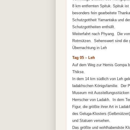
8 km entfernten Spituk. Spituk is
besonders fein gearbeitete Thanka
Schutzgottheit Yamantaka und de
Schutzgottheiten enthüllt.
Weiterfahrt nach Phyang. Die vo
Rotmützen. Sehenswert sind die g
Übernachtung in Leh
Tag 05 – Leh
Auf dem Weg zur Hemis Gompa bes
Thikse.
In dem 14 km südlich von Leh gel
ladakhschen Königsfamilie. Der Pa
Museum mit Ausstellungsstücken a
Herrscher von Ladakh. In dem Tem
Figur, die größte ihrer Art in La
des Geluga-Klosters (Gelbmützen)
und Statuen versehen.
Das größte und wohlhabendste Klo