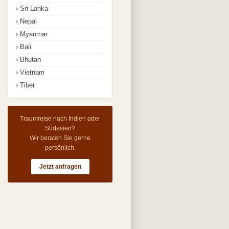
Sri Lanka
Nepal
Myanmar
Bali
Bhutan
Vietnam
Tibet
Traumreise nach Indien oder
Südasien?
Wir beraten Sie gerne
persönlich.
Jetzt anfragen