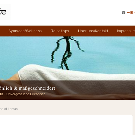
☎
+49-
Ayurveda/Wellness
Reisetipps
Über uns/Kontakt
Impressum
sönlich & maßgeschneidert
fis · Unvergessliche Erlebnisse
and of Lamas