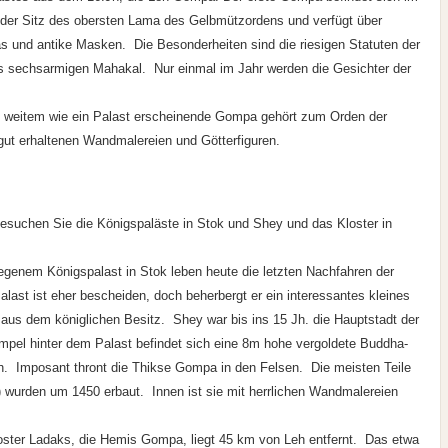
t der Sitz des obersten Lama des Gelbmützordens und verfügt über
s und antike Masken. Die Besonderheiten sind die riesigen Statuten der
s sechsarmigen Mahakal. Nur einmal im Jahr werden die Gesichter der
n weitem wie ein Palast erscheinende Gompa gehört zum Orden der
ut erhaltenen Wandmalereien und Götterfiguren.
uchen Sie die Königspaläste in Stok und Shey und das Kloster in
egenem Königspalast in Stok leben heute die letzten Nachfahren der
last ist eher bescheiden, doch beherbergt er ein interessantes kleines
us dem königlichen Besitz. Shey war bis ins 15 Jh. die Hauptstadt der
pel hinter dem Palast befindet sich eine 8m hohe vergoldete Buddha-
dakh. Imposant thront die Thikse Gompa in den Felsen. Die meisten Teile
 wurden um 1450 erbaut. Innen ist sie mit herrlichen Wandmalereien
ster Ladaks, die Hemis Gompa, liegt 45 km von Leh entfernt. Das etwa