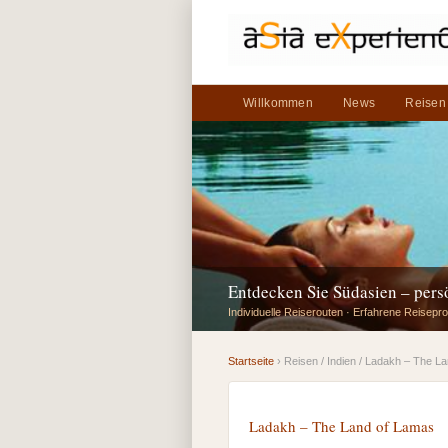
Willkommen
News
Reisen
Entdecken Sie Südasien – per
Individuelle Reiserouten · Erfahrene Reisepro
Startseite
› Reisen / Indien / Ladakh – The L
Ladakh – The Land of Lamas