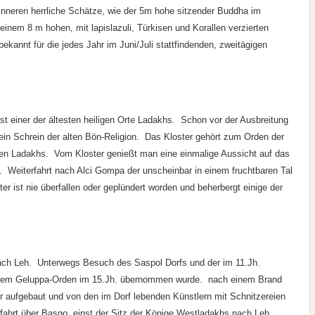
m Inneren herrliche Schätze, wie der 5m hohe sitzender Buddha im
nem 8 m hohen, mit lapislazuli, Türkisen und Korallen verzierten
kannt für die jedes Jahr im Juni/Juli stattfindenden, zweitägigen
 einer der ältesten heiligen Orte Ladakhs. Schon vor der Ausbreitung
in Schrein der alten Bön-Religion. Das Kloster gehört zum Orden der
ten Ladakhs. Vom Kloster genießt man eine einmalige Aussicht auf das
l. Weiterfahrt nach Alci Gompa der unscheinbar in einem fruchtbaren Tal
ter ist nie überfallen oder geplündert worden und beherbergt einige der
ch Leh. Unterwegs Besuch des Saspol Dorfs und der im 11.Jh.
 dem Geluppa-Orden im 15.Jh. übernommen wurde. nach einem Brand
r aufgebaut und von den im Dorf lebenden Künstlern mit Schnitzereien
fahrt über Basgo, einst der Sitz der Könige Westladakhs nach Leh.