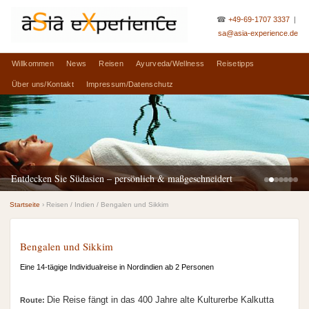
☎
+49-69-1707 3337
|
sa@asia-experience.de
Willkommen
News
Reisen
Ayurveda/Wellness
Reisetipps
Über uns/Kontakt
Impressum/Datenschutz
Entdecken Sie Südasien – persönlich & maßgeschneidert
Startseite
› Reisen / Indien / Bengalen und Sikkim
Bengalen und Sikkim
Eine 14-tägige Individualreise in Nordindien ab 2 Personen
Die Reise fängt in das 400 Jahre alte Kulturerbe Kalkutta
Route: