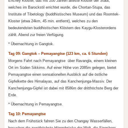
Enchey Kloster, das mit 200 Jahren älteste Kloster der Stadt,
welches im Barockstil errichtet wurde, die Chortan-Stupa, das
Institute of Tibetology (buddhistisches Museum) und das Roomtek-
Kloster (etwa 24km, 45 min. entfernt), welches zu den
bedeutendsten buddhistischen Klöstern des Kaygu-Klosterordens
zählt. Abend zur freien Verfügung.
* Übernachtung in Gangtok.
Tag 09: Gangtok – Pemayangtse (123 km, ca. 6 Stunden)
Morgens Fahrt nach Pemayangtse über Ravangla, einem kleinen
Ort im Süden Sikkims. Auf einer Höhe von 2085m gelegen, bietet
Pemayangtse einen sensationellen Ausblick auf die östliche
Gipfelkette des Himalayas, auf das Kanchenjunga-Massiv. Der
Kanchenjunga-Gipfel ist dabei mit 8586m der dritthöchste Berg der
Erde.
* Übernachtung in Pemayangtse.
Tag 10: Pemayangtse
Nach dem Frühstück fahren Sie zu den Changay Wasserfällen,
besuchen die zweithöchste Hängebrücke der Welt, die Singshore