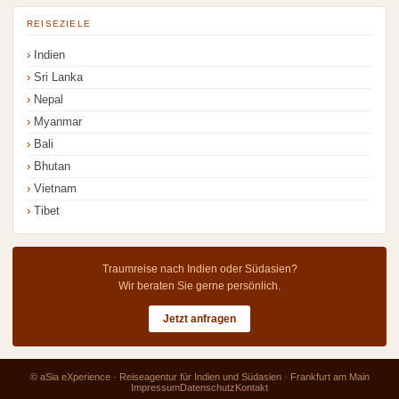
REISEZIELE
Indien
Sri Lanka
Nepal
Myanmar
Bali
Bhutan
Vietnam
Tibet
Traumreise nach Indien oder Südasien?
Wir beraten Sie gerne persönlich.
Jetzt anfragen
© aSia eXperience · Reiseagentur für Indien und Südasien · Frankfurt am Main
Impressum
Datenschutz
Kontakt