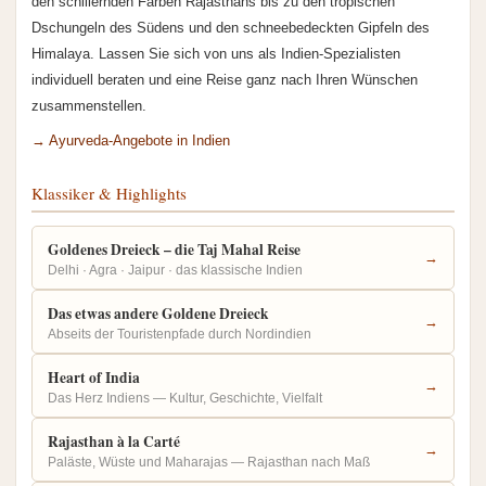
den schillernden Farben Rajasthans bis zu den tropischen
Dschungeln des Südens und den schneebedeckten Gipfeln des
Himalaya. Lassen Sie sich von uns als Indien-Spezialisten
individuell beraten und eine Reise ganz nach Ihren Wünschen
zusammenstellen.
→ Ayurveda-Angebote in Indien
Klassiker & Highlights
Goldenes Dreieck – die Taj Mahal Reise
→
Delhi · Agra · Jaipur · das klassische Indien
Das etwas andere Goldene Dreieck
→
Abseits der Touristenpfade durch Nordindien
Heart of India
→
Das Herz Indiens — Kultur, Geschichte, Vielfalt
Rajasthan à la Carté
→
Paläste, Wüste und Maharajas — Rajasthan nach Maß