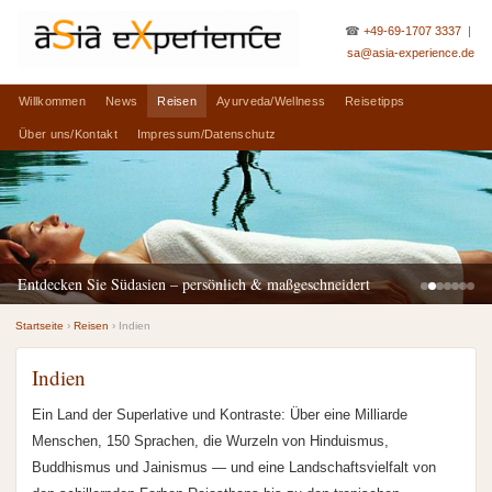
☎
+49-69-1707 3337
|
sa@asia-experience.de
Willkommen
News
Reisen
Ayurveda/Wellness
Reisetipps
Über uns/Kontakt
Impressum/Datenschutz
Entdecken Sie Südasien – persönlich & maßgeschneidert
Startseite
›
Reisen
› Indien
Indien
Ein Land der Superlative und Kontraste: Über eine Milliarde
Menschen, 150 Sprachen, die Wurzeln von Hinduismus,
Buddhismus und Jainismus — und eine Landschaftsvielfalt von