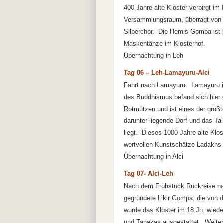
400 Jahre alte Kloster verbirgt i
Versammlungsraum, überragt von ei
Silberchor. Die Hemis Gompa ist be
Maskentänze im Klosterhof.
Übernachtung in Leh
Tag 06 – Leh-Lamayuru-Alci
Fahrt nach Lamayuru. Lamayuru ist
des Buddhismus befand sich hier e
Rotmützen und ist eines der größ
darunter liegende Dorf und das Ta
liegt. Dieses 1000 Jahre alte Klos
wertvollen Kunstschätze Ladakhs.
Übernachtung in Alci
Tag 07- Alci-Leh
Nach dem Frühstück Rückreise na
gegründete Likir Gompa, die von
wurde das Kloster im 18.Jh. wiede
und Tanakas ausgestattet. Weiter