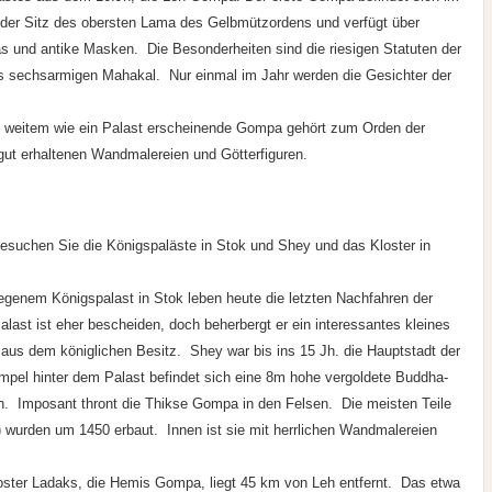
t der Sitz des obersten Lama des Gelbmützordens und verfügt über
s und antike Masken. Die Besonderheiten sind die riesigen Statuten der
s sechsarmigen Mahakal. Nur einmal im Jahr werden die Gesichter der
n weitem wie ein Palast erscheinende Gompa gehört zum Orden der
ut erhaltenen Wandmalereien und Götterfiguren.
uchen Sie die Königspaläste in Stok und Shey und das Kloster in
egenem Königspalast in Stok leben heute die letzten Nachfahren der
last ist eher bescheiden, doch beherbergt er ein interessantes kleines
us dem königlichen Besitz. Shey war bis ins 15 Jh. die Hauptstadt der
pel hinter dem Palast befindet sich eine 8m hohe vergoldete Buddha-
dakh. Imposant thront die Thikse Gompa in den Felsen. Die meisten Teile
 wurden um 1450 erbaut. Innen ist sie mit herrlichen Wandmalereien
ster Ladaks, die Hemis Gompa, liegt 45 km von Leh entfernt. Das etwa