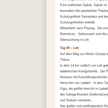
8 km entfernten Spituk. Spituk is
besonders fein gearbeitete Thanka
Schutzgottheit Yamantaka und de
Schutzgottheiten enthüllt.
Weiterfahrt nach Phyang. Die vo
Rotmützen. Sehenswert sind die g
Übernachtung in Leh
Tag 05 – Leh
Auf dem Weg zur Hemis Gompa bes
Thikse.
In dem 14 km südlich von Leh gel
ladakhschen Königsfamilie. Der Pa
Museum mit Ausstellungsstücken a
Herrscher von Ladakh. In dem Tem
Figur, die größte ihrer Art in La
des Geluga-Klosters (Gelbmützen)
und Statuen versehen.
Das größte und wohlhabendste Klo