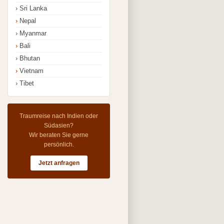
Sri Lanka
Nepal
Myanmar
Bali
Bhutan
Vietnam
Tibet
Traumreise nach Indien oder
Südasien?
Wir beraten Sie gerne
persönlich.
Jetzt anfragen