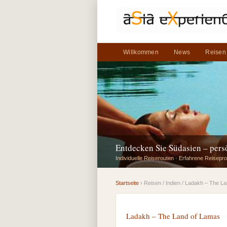
Willkommen
News
Reisen
Entdecken Sie Südasien – per
Individuelle Reiserouten · Erfahrene Reisepro
Startseite
› Reisen / Indien / Ladakh – The L
Ladakh – The Land of Lamas