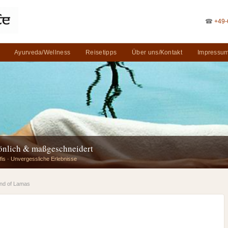
☎
+49-
Ayurveda/Wellness
Reisetipps
Über uns/Kontakt
Impressum
sönlich & maßgeschneidert
fis · Unvergessliche Erlebnisse
and of Lamas