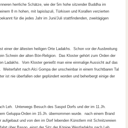
m Inneren herrliche Schätze, wie der 5m hohe sitzender Buddha im
nem 8 m hohen, mit lapislazuli, Türkisen und Korallen verzierten
kannt für die jedes Jahr im Juni/Juli stattfindenden, zweitägigen
 einer der ältesten heiligen Orte Ladakhs. Schon vor der Ausbreitung
in Schrein der alten Bön-Religion. Das Kloster gehört zum Orden der
ten Ladakhs. Vom Kloster genießt man eine einmalige Aussicht auf das
l. Weiterfahrt nach Alci Gompa der unscheinbar in einem fruchtbaren Tal
ter ist nie überfallen oder geplündert worden und beherbergt einige der
ch Leh. Unterwegs Besuch des Saspol Dorfs und der im 11.Jh.
 dem Geluppa-Orden im 15.Jh. übernommen wurde. nach einem Brand
r aufgebaut und von den im Dorf lebenden Künstlern mit Schnitzereien
fahrt über Basgo, einst der Sitz der Könige Westladakhs nach Leh.